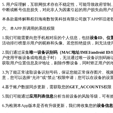
5. 用户应理解，互联网技术存在不稳定性，可能导致政府管
中断或帐号信息损失，对此非人为因素引起的用户损失由用户
本条款最终解释权归海南数智美科技有限公司旗下APP怀旧老
六、本APP 所调用的系统权限
1.我们可能需要向您手机相对应的个人信息，包括
设备ID、
活动排行榜显示用户的昵称和头像。若您拒绝提供，则无法使用
2.我们通过采集
唯一设备识别码（MAC地址/IMEI/android ID/ID
户使用平板设备或电视盒子时），无法通过唯一设备识别码标识
获取用户位置信息及IP地址，剔除作弊设备，同时矫正用户的
3.为了能正常读取设备识别号码，保证您能正常保存图片、视
意，您可以选择“允许”或“禁止”权限申请；您可以在设备的
4.基于账户数据同步更新，需获取您的
GET_ACCOUNTS
权限
5.我们可能通过
应用列表信息
分析当前设备的风险等级，可有
6.为检测本App版本是否有升级更新，我们将收集您的
设备信息